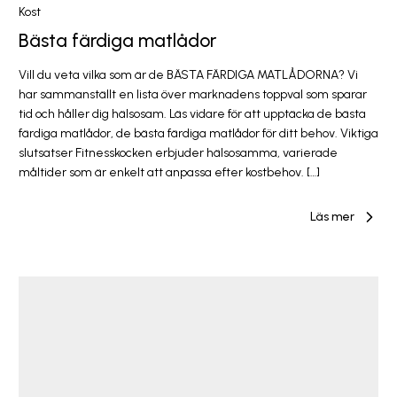
Kost
Bästa färdiga matlådor
Vill du veta vilka som är de BÄSTA FÄRDIGA MATLÅDORNA? Vi
har sammanställt en lista över marknadens toppval som sparar
tid och håller dig hälsosam. Läs vidare för att upptäcka de bästa
färdiga matlådor, de bästa färdiga matlådor för ditt behov. Viktiga
slutsatser Fitnesskocken erbjuder hälsosamma, varierade
måltider som är enkelt att anpassa efter kostbehov. […]
Läs mer