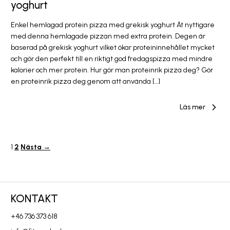
yoghurt
Enkel hemlagad protein pizza med grekisk yoghurt Ät nyttigare
med denna hemlagade pizzan med extra protein. Degen är
baserad på grekisk yoghurt vilket ökar proteininnehållet mycket
och gör den perfekt till en riktigt god fredagspizza med mindre
kalorier och mer protein. Hur gör man proteinrik pizza deg? Gör
en proteinrik pizza deg genom att använda […]
Läs mer
1
2
Nästa →
KONTAKT
+46 736 373 618