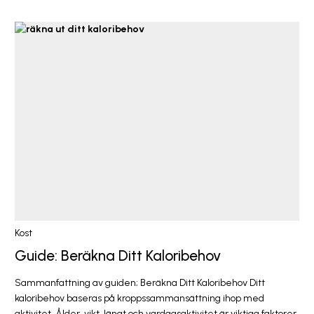
Kost
Guide: Beräkna Ditt Kaloribehov
Sammanfattning av guiden; Beräkna Ditt Kaloribehov Ditt
kaloribehov baseras på kroppssammansättning ihop med
aktivitet. Ålder, vikt, längt och vardagsaktivitet är viktiga faktorer