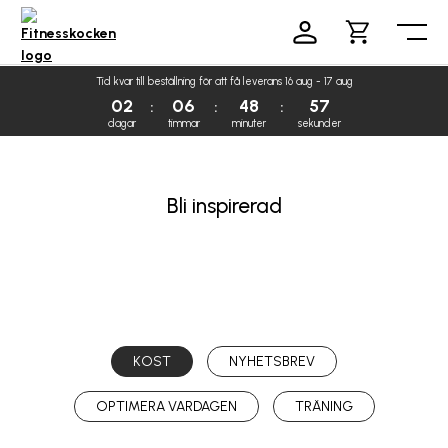
Tid kvar till beställning för att få leverans 16 aug - 17 aug
02
06
48
57
dagar
timmar
minuter
sekunder
Bli inspirerad
KOST
NYHETSBREV
OPTIMERA VARDAGEN
TRÄNING