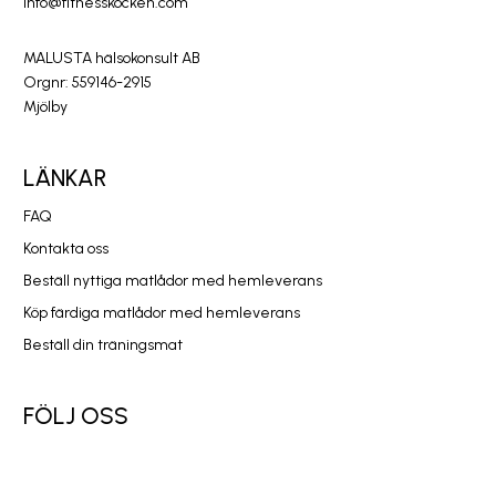
info@fitnesskocken.com
MALUSTA hälsokonsult AB
Orgnr: 559146-2915
Mjölby
LÄNKAR
FAQ
Kontakta oss
Beställ nyttiga matlådor med hemleverans
Köp färdiga matlådor med hemleverans
Beställ din träningsmat
FÖLJ OSS