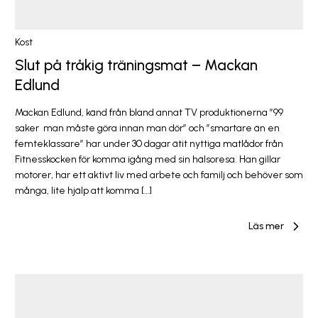
Kost
Slut på tråkig träningsmat – Mackan
Edlund
Mackan Edlund, känd från bland annat TV produktionerna ”99
saker man måste göra innan man dör” och ”smartare än en
femteklassare” har under 30 dagar ätit nyttiga matlådor från
Fitnesskocken för komma igång med sin hälsoresa. Han gillar
motorer, har ett aktivt liv med arbete och familj och behöver som
många, lite hjälp att komma […]
Läs mer