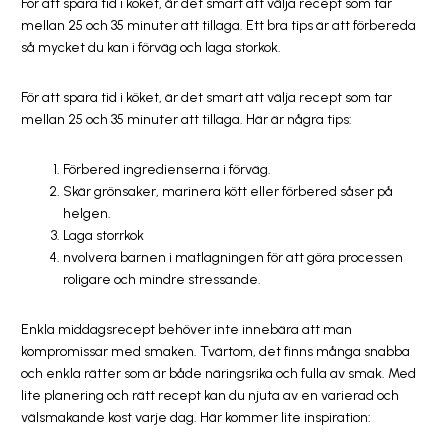
För att spara tid i köket, är det smart att välja recept som tar
mellan 25 och 35 minuter att tillaga. Ett bra tips är att förbereda
så mycket du kan i förväg och laga storkok.
För att spara tid i köket, är det smart att välja recept som tar
mellan 25 och 35 minuter att tillaga. Här är några tips:
Förbered ingredienserna i förväg.
Skär grönsaker, marinera kött eller förbered såser på
helgen.
Laga storrkok
nvolvera barnen i matlagningen för att göra processen
roligare och mindre stressande.
Enkla middagsrecept behöver inte innebära att man
kompromissar med smaken. Tvärtom, det finns många snabba
och enkla rätter som är både näringsrika och fulla av smak. Med
lite planering och rätt recept kan du njuta av en varierad och
välsmakande kost varje dag. Här kommer lite inspiration: