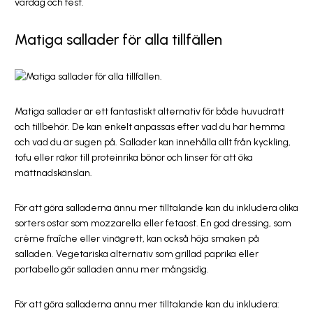
vardag och fest.
Matiga sallader för alla tillfällen
Matiga sallader är ett fantastiskt alternativ för både huvudrätt
och tillbehör. De kan enkelt anpassas efter vad du har hemma
och vad du är sugen på. Sallader kan innehålla allt från kyckling,
tofu eller räkor till proteinrika bönor och linser för att öka
mättnadskänslan.
För att göra salladerna ännu mer tilltalande kan du inkludera olika
sorters ostar som mozzarella eller fetaost. En god dressing, som
crème fraîche eller vinägrett, kan också höja smaken på
salladen. Vegetariska alternativ som grillad paprika eller
portabello gör salladen ännu mer mångsidig.
För att göra salladerna ännu mer tilltalande kan du inkludera: