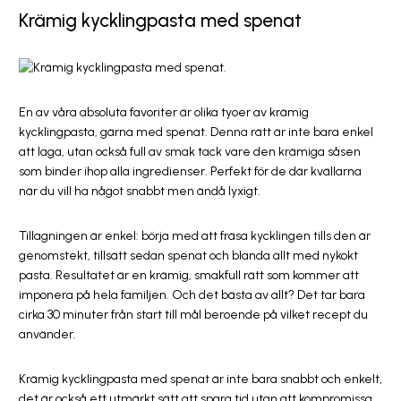
Krämig kycklingpasta med spenat
En av våra absoluta favoriter är olika tyoer av krämig
kycklingpasta, gärna med spenat. Denna rätt är inte bara enkel
att laga, utan också full av smak tack vare den krämiga såsen
som binder ihop alla ingredienser. Perfekt för de där kvällarna
när du vill ha något snabbt men ändå lyxigt.
Tillagningen är enkel: börja med att fräsa kycklingen tills den är
genomstekt, tillsätt sedan spenat och blanda allt med nykokt
pasta. Resultatet är en krämig, smakfull rätt som kommer att
imponera på hela familjen. Och det bästa av allt? Det tar bara
cirka 30 minuter från start till mål beroende på vilket recept du
använder.
Krämig kycklingpasta med spenat är inte bara snabbt och enkelt,
det är också ett utmärkt sätt att spara tid utan att kompromissa