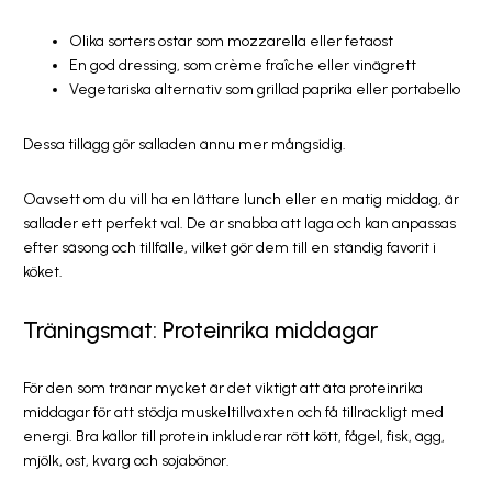
Olika sorters ostar som mozzarella eller fetaost
En god dressing, som crème fraîche eller vinägrett
Vegetariska alternativ som grillad paprika eller portabello
Dessa tillägg gör salladen ännu mer mångsidig.
Oavsett om du vill ha en lättare lunch eller en matig middag, är
sallader ett perfekt val. De är snabba att laga och kan anpassas
efter säsong och tillfälle, vilket gör dem till en ständig favorit i
köket.
Träningsmat: Proteinrika middagar
För den som tränar mycket är det viktigt att äta proteinrika
middagar för att stödja muskeltillväxten och få tillräckligt med
energi. Bra källor till protein inkluderar rött kött, fågel, fisk, ägg,
mjölk, ost, kvarg och sojabönor.