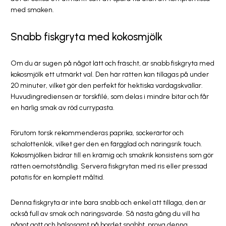
med smaken.
Snabb fiskgryta med kokosmjölk
Om du är sugen på något lätt och fräscht, är snabb fiskgryta med
kokosmjölk ett utmärkt val. Den här rätten kan tillagas på under
20 minuter, vilket gör den perfekt för hektiska vardagskvällar.
Huvudingrediensen är torskfilé, som delas i mindre bitar och får
en härlig smak av röd currypasta.
Förutom torsk rekommenderas paprika, sockerärtor och
schalottenlök, vilket ger den en färgglad och näringsrik touch.
Kokosmjölken bidrar till en krämig och smakrik konsistens som gör
rätten oemotståndlig. Servera fiskgrytan med ris eller pressad
potatis för en komplett måltid.
Denna fiskgryta är inte bara snabb och enkel att tillaga, den är
också full av smak och näringsvärde. Så nästa gång du vill ha
något gott och hälsosamt på bordet snabbt, prova denna