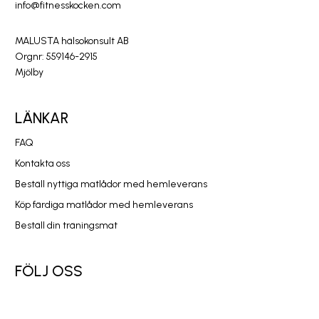
info@fitnesskocken.com
MALUSTA hälsokonsult AB
Orgnr: 559146-2915
Mjölby
LÄNKAR
FAQ
Kontakta oss
Beställ nyttiga matlådor med hemleverans
Köp färdiga matlådor med hemleverans
Beställ din träningsmat
FÖLJ OSS