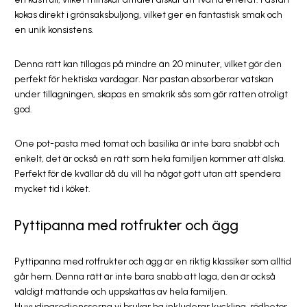
kokas direkt i grönsaksbuljong, vilket ger en fantastisk smak och
en unik konsistens.
Denna rätt kan tillagas på mindre än 20 minuter, vilket gör den
perfekt för hektiska vardagar. När pastan absorberar vätskan
under tillagningen, skapas en smakrik sås som gör rätten otroligt
god.
One pot-pasta med tomat och basilika är inte bara snabbt och
enkelt, det är också en rätt som hela familjen kommer att älska.
Perfekt för de kvällar då du vill ha något gott utan att spendera
mycket tid i köket.
Pyttipanna med rotfrukter och ägg
Pyttipanna med rotfrukter och ägg är en riktig klassiker som alltid
går hem. Denna rätt är inte bara snabb att laga, den är också
väldigt mättande och uppskattas av hela familjen.
Huvudingrediensserna vi brukar ha inkluderar kyckling, rödbetor,