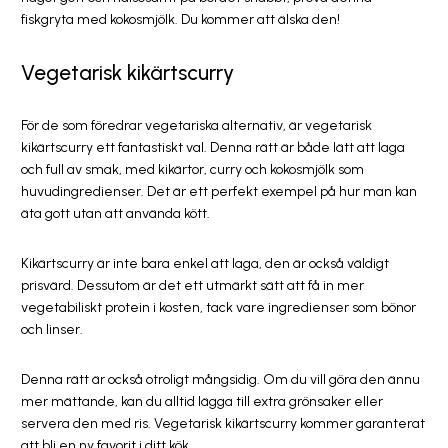
fiskgryta med kokosmjölk. Du kommer att älska den!
Vegetarisk kikärtscurry
För de som föredrar vegetariska alternativ, är vegetarisk
kikärtscurry ett fantastiskt val. Denna rätt är både lätt att laga
och full av smak, med kikärtor, curry och kokosmjölk som
huvudingredienser. Det är ett perfekt exempel på hur man kan
äta gott utan att använda kött.
Kikärtscurry är inte bara enkel att laga, den är också väldigt
prisvärd. Dessutom är det ett utmärkt sätt att få in mer
vegetabiliskt protein i kosten, tack vare ingredienser som bönor
och linser.
Denna rätt är också otroligt mångsidig. Om du vill göra den ännu
mer mättande, kan du alltid lägga till extra grönsaker eller
servera den med ris. Vegetarisk kikärtscurry kommer garanterat
att bli en ny favorit i ditt kök.