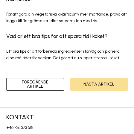
För att göra din vegetariska kikärtscurry mer mättande, prova att
lägga till fler grönsaker eller servera den med ris.
Vad är ett bra tips för att spara tid i köket?
Ett bra tips är att förbereda ingredienser i förväg och planera
dina måltider för veckan. Det gör att du slipper stressa i köket!
FÖREGÅENDE
NÄSTA ARTIKEL
ARTIKEL
KONTAKT
+46 736 373 618