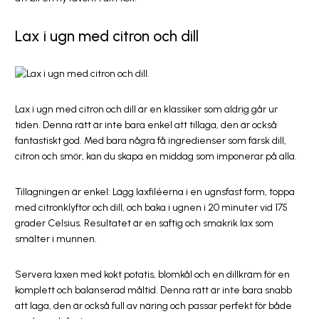
Lax i ugn med citron och dill
Lax i ugn med citron och dill är en klassiker som aldrig går ur
tiden. Denna rätt är inte bara enkel att tillaga, den är också
fantastiskt god. Med bara några få ingredienser som färsk dill,
citron och smör, kan du skapa en middag som imponerar på alla.
Tillagningen är enkel: Lägg laxfiléerna i en ugnsfast form, toppa
med citronklyftor och dill, och baka i ugnen i 20 minuter vid 175
grader Celsius. Resultatet är en saftig och smakrik lax som
smälter i munnen.
Servera laxen med kokt potatis, blomkål och en dillkräm för en
komplett och balanserad måltid. Denna rätt är inte bara snabb
att laga, den är också full av näring och passar perfekt för både