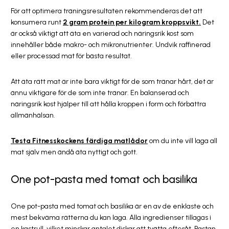
För att optimera träningsresultaten rekommenderas det att
konsumera runt
2 gram protein per kilogram kroppsvikt.
Det
är också viktigt att äta en varierad och näringsrik kost som
innehåller både makro- och mikronutrienter. Undvik raffinerad
eller processad mat för bästa resultat.
Att äta rätt mat är inte bara viktigt för de som tränar hårt, det är
ännu viktigare för de som inte tränar. En balanserad och
näringsrik kost hjälper till att hålla kroppen i form och förbättra
allmänhälsan.
Testa Fitnesskockens färdiga matlådor
om du inte vill laga all
mat själv men ändå äta nyttigt och gott.
One pot-pasta med tomat och basilika
One pot-pasta med tomat och basilika är en av de enklaste och
mest bekväma rätterna du kan laga. Alla ingredienser tillagas i
en kastrull, vilket minskar antalet diskar att tvätta efteråt. Pastan