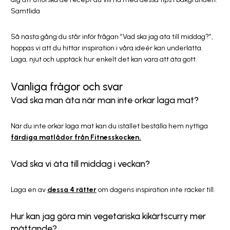
Samtlida
Så nästa gång du står inför frågan ”Vad ska jag äta till middag?”,
hoppas vi att du hittar inspiration i våra ideér kan underlätta.
Laga, njut och upptäck hur enkelt det kan vara att äta gott.
Vanliga frågor och svar
Vad ska man äta när man inte orkar laga mat?
När du inte orkar laga mat kan du istället beställa hem nyttiga
färdiga matlådor från Fitnesskocken.
Vad ska vi äta till middag i veckan?
Laga en av
dessa 4 rätter
om dagens inspiration inte räcker till.
Hur kan jag göra min vegetariska kikärtscurry mer
mättande?