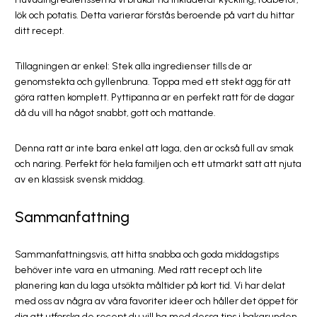
lök och potatis. Detta varierar förstås beroende på vart du hittar
ditt recept.
Tillagningen är enkel: Stek alla ingredienser tills de är
genomstekta och gyllenbruna. Toppa med ett stekt ägg för att
göra rätten komplett. Pyttipanna är en perfekt rätt för de dagar
då du vill ha något snabbt, gott och mättande.
Denna rätt är inte bara enkel att laga, den är också full av smak
och näring. Perfekt för hela familjen och ett utmärkt sätt att njuta
av en klassisk svensk middag.
Sammanfattning
Sammanfattningsvis, att hitta snabba och goda middagstips
behöver inte vara en utmaning. Med rätt recept och lite
planering kan du laga utsökta måltider på kort tid. Vi har delat
med oss av några av våra favoriter ideer och håller det öppet för
dig att utforska de recept du vill ha med dessa tips i bakgrunden.