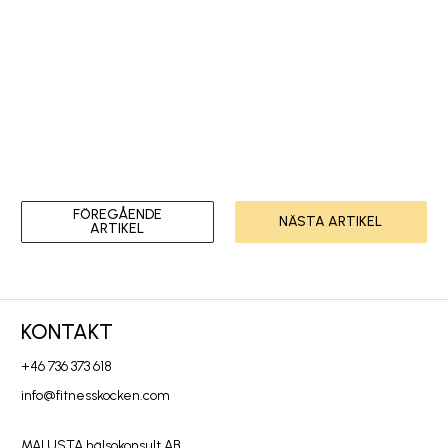
FÖREGÅENDE
NÄSTA ARTIKEL
ARTIKEL
KONTAKT
+46 736 373 618
info@fitnesskocken.com
MALUSTA hälsokonsult AB