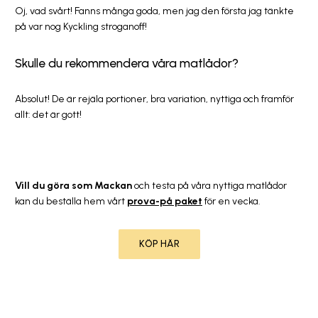
Oj, vad svårt! Fanns många goda, men jag den första jag tänkte
på var nog Kyckling stroganoff!
Skulle du rekommendera våra matlådor?
Absolut! De är rejäla portioner, bra variation, nyttiga och framför
allt: det är gott!
Vill du göra som Mackan
och testa på våra nyttiga matlådor
kan du beställa hem vårt
prova-på paket
för en vecka.
KÖP HÄR