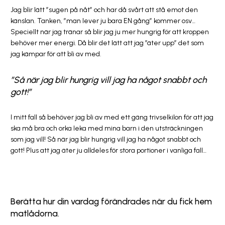
Jag blir lätt ”sugen på nåt” och har då svårt att stå emot den
känslan. Tanken, ”man lever ju bara EN gång” kommer osv…
Speciellt när jag tränar så blir jag ju mer hungrig för att kroppen
behöver mer energi. Då blir det lätt att jag ”äter upp” det som
jag kämpar för att bli av med.
”Så när jag blir hungrig vill jag ha något snabbt och
gott!”
I mitt fall så behöver jag bli av med ett gäng trivselkilon för att jag
ska må bra och orka leka med mina barn i den utsträckningen
som jag vill! Så när jag blir hungrig vill jag ha något snabbt och
gott! Plus att jag äter ju alldeles för stora portioner i vanliga fall…
Berätta hur din vardag förändrades när du fick hem
matlådorna.