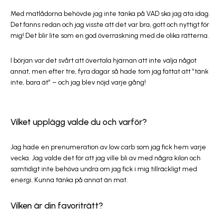
Med matlådorna behövde jag inte tänka på VAD ska jag äta idag.
Det fanns redan och jag visste att det var bra, gott och nyttigt för
mig! Det blir lite som en god överraskning med de olika rätterna.
I början var det svårt att övertala hjärnan att inte välja något
annat, men efter tre, fyra dagar så hade tom jag fattat att ”tänk
inte, bara ät” – och jag blev nöjd varje gång!
Vilket upplägg valde du och varför?
Jag hade en prenumeration av low carb som jag fick hem varje
vecka. Jag valde det för att jag ville bli av med några kilon och
samtidigt inte behöva undra om jag fick i mig tillräckligt med
energi. Kunna tänka på annat än mat.
Vilken är din favoriträtt?