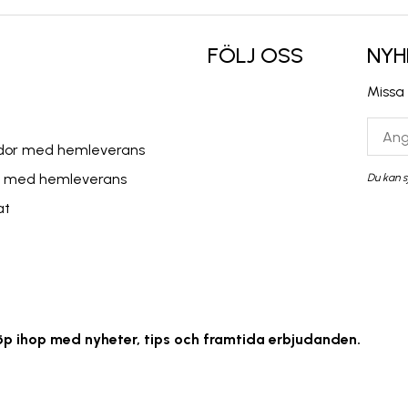
FÖLJ OSS
NYH
Missa
lådor med hemleverans
r med hemleverans
Du kan s
at
öp ihop med nyheter, tips och framtida erbjudanden.