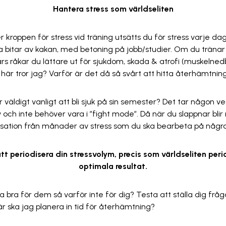
Hantera stress som världseliten
 kroppen för stress vid träning utsätts du för stress varje dag 
ra bitar av kakan, med betoning på jobb/studier. Om du tränar
 råkar du lättare ut för sjukdom, skada & atrofi (muskelnedb
här tror jag? Varför är det då så svårt att hitta återhämtning
r väldigt vanligt att bli sjuk på sin semester? Det tar någon v
 och inte behöver vara i ”fight mode”. Då när du slappnar blir
ation från månader av stress som du ska bearbeta på några
tt periodisera din stressvolym, precis som världseliten perio
optimala resultat.
a bra för dem så varför inte för dig? Testa att ställa dig fråg
r ska jag planera in tid för återhämtning?