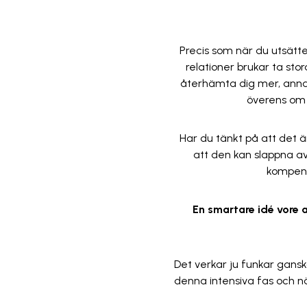
Precis som när du utsätter
relationer brukar ta sto
återhämta dig mer, annars
överens om 
Har du tänkt på att det ä
att den kan slappna av
kompens
En smartare idé vore a
Det verkar ju funkar gansk
denna intensiva fas och nä