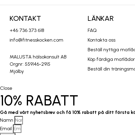
KONTAKT
LÄNKAR
+46 736 373 618
FAQ
info@fitnesskocken.com
Kontakta oss
Beställ nyttiga mat
MALUSTA hälsokonsult AB
Köp färdiga matlådo
Orgnr: 559146-2915
Beställ din träningsm
Mjölby
Close
10% RABATT
Gå med vårt nyhetsbrev och få 10% rabatt på ditt första k
Namn
Email