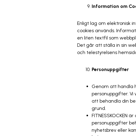
Information om C
Enligt lag om elektronisk 
cookies används. Informati
en liten textfil som webbpl
Det går att ställa in sin 
och telestyrelsens hemsid
Personuppgifter
Genom att handla h
personuppgifter. Vi 
att behandla din best
grund.
FITNESSKOCKEN är an
personuppgifter beha
nyhetsbrev eller ka