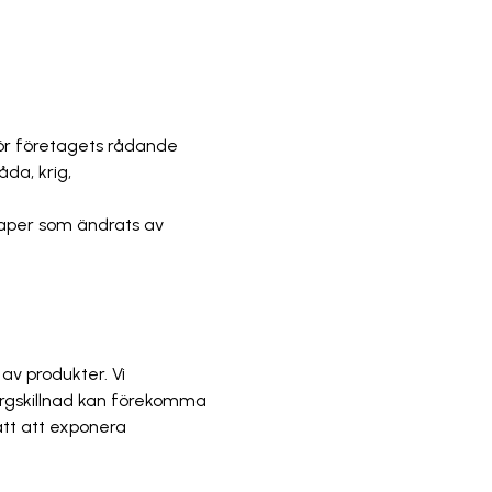
för företagets rådande
da, krig,
kaper som ändrats av
av produkter. Vi
ärgskillnad kan förekomma
ätt att exponera