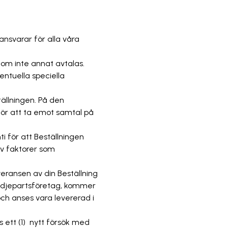
nsvarar för alla våra
 om inte annat avtalas.
entuella speciella
tällningen. På den
för att ta emot samtal på
i för att Beställningen
av faktorer som
everansen av din Beställning
tredjepartsföretag, kommer
ch anses vara levererad i
 ett (1) nytt försök med