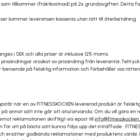
s som tillkommer (fraktkostnad) på 2x grundavgiften. Detta fa
ser kommer leveransen kasseras utan rätt till återbetalning.
n anges i SEK och alla priser är inklusive 12% moms.
 prisändringar orsakat av prisändring från leverantör, feltryck 
er beroende på felaktig information och förbehåller oss rätten 
pstår när en av FITNESSKOCKEN levererad produkt är felaktig e
er på annat sätt inte går att äta/använda. Om du vill göra en
ot reklamationen skriftligt via epost till
info@fitnesskocke
 för att på bästa sätt kunna följa upp det inträffade. FITN
och ersätter godkända reklamationer med produktens värde