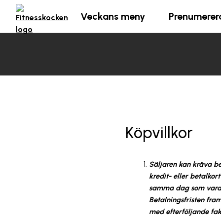
Veckans meny
Prenumerer
Köpvillkor
Säljaren kan kräva bet
kredit- eller betalkor
samma dag som varan s
Betalningsfristen fra
med efterföljande fak