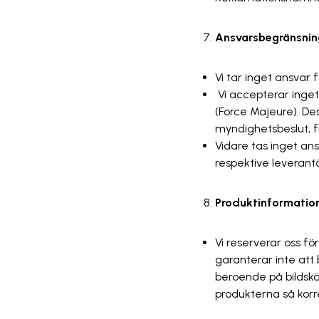
Ansvarsbegränsnin
Vi tar inget ansvar
Vi accepterar inget
(Force Majeure). De
myndighetsbeslut, f
Vidare tas inget an
respektive leverantö
Produktinformati
Vi reserverar oss fö
garanterar inte att
beroende på bildskär
produkterna så korr