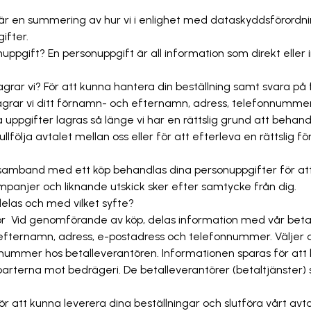
är en summering av hur vi i enlighet med dataskyddsförordn
gifter.
nuppgift? En personuppgift är all information som direkt eller i
lagrar vi? För att kunna hantera din beställning samt svara på fr
lagrar vi ditt förnamn- och efternamn, adress, telefonnummer
a uppgifter lagras så länge vi har en rättslig grund att behand
llfölja avtalet mellan oss eller för att efterleva en rättslig fö
 I samband med ett köp behandlas dina personuppgifter för att 
panjer och liknande utskick sker efter samtycke från dig.
 delas och med vilket syfte?
tör Vid genomförande av köp, delas information med vår beta
efternamn, adress, e-postadress och telefonnummer. Väljer 
nummer hos betalleverantören. Informationen sparas för at
parterna mot bedrägeri. De betalleverantörer (betaltjänster) 
För att kunna leverera dina beställningar och slutföra vårt av