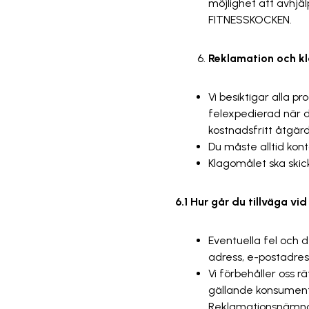
möjlighet att avhjäl
FITNESSKOCKEN.
Reklamation och 
Vi besiktigar alla p
felexpedierad när d
kostnadsfritt åtgär
Du måste alltid kon
Klagomålet ska ski
6.1 Hur går du tillväga v
Eventuella fel och d
adress, e-postadre
Vi förbehåller oss r
gällande konsumentsk
Reklamationsnämnde