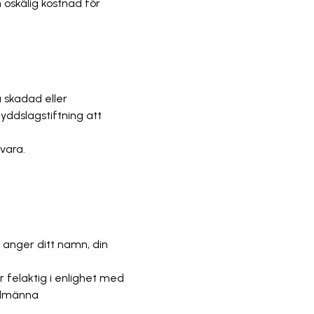
 oskälig kostnad för
a skadad eller
yddslagstiftning att
 vara.
u anger ditt namn, din
r felaktig i enlighet med
Allmänna