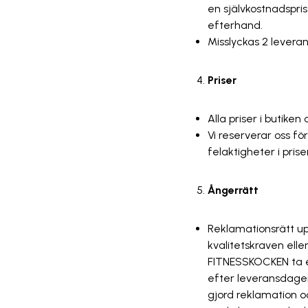
en självkostnadspri
efterhand.
Misslyckas 2 leveran
Priser
Alla priser i butike
Vi reserverar oss för
felaktigheter i pris
Ångerrätt
Reklamationsrätt up
kvalitetskraven ell
FITNESSKOCKEN ta em
efter leveransdagen
gjord reklamation 