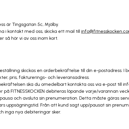
ss är Tingsgatan 5c, Mjölby.
i kontakt med oss, skicka ett mail till
info@fitnesskocken.c
r så hör vi av oss inom kort.
beställning skickas en orderbekräftelse till din e-postadress. I 
ter, pris, fakturerings- och leveransadress.
rbekräftelsen ska du omedelbart kontakta oss via e-post till 
er på FITNESSKOCKEN debiteras löpande varje/varannan vecka
 pausa och avsluta sin prenumeration. Detta måste göras sen
ars uppsägningstid. Från att kund sagt upp/pausat sin prenum
 inga nya debiteringar sker.