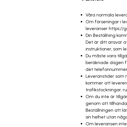
Våra normala leveran
Om förseningar i le
leveranser https://
Din Beställning komm
Det är ditt ansvar 
instruktioner, som 
Du måste vara tillg
beräknade dagen för
det telefonnummer
Leveranstider som m
kommer att leverera
trafikstockningar, 
Om du inte är tillgä
genom att tillhanda
Beställningen att l
sin helhet utan någ
Om leveransen inte 