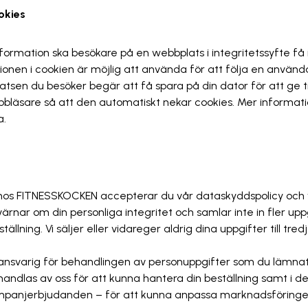
ookies
information ska besökare på en webbplats i integritetssyfte f
onen i cookien är möjlig att använda för att följa en använd
atsen du besöker begär att få spara på din dator för att ge till
webbläsare så att den automatiskt nekar cookies. Mer informat
a.
os FITNESSKOCKEN accepterar du vår dataskyddspolicy och 
värnar om din personliga integritet och samlar inte in fler up
ällning. Vi säljer eller vidareger aldrig dina uppgifter till tred
svarig för behandlingen av personuppgifter som du lämnat t
ndlas av oss för att kunna hantera din beställning samt i de 
mpanjerbjudanden – för att kunna anpassa marknadsföringen 