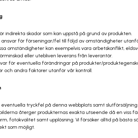
g
 för indirekta skador som kan uppstå på grund av produkten.
 ansvar för förseningar/fel till följd av omständigheter utan
ssa omständigheter kan exempelvis vara arbetskonflikt, eldsvå
örminskad eller utebliven leverans från leverantör.
svar för eventuella förändringar på produkter/produktegens
r och andra faktorer utanför vår kontroll.
on
r eventuella tryckfel på denna webbplats samt slutförsäljning 
 bilderna återger produkternas exakta utseende då en viss f
m, fotokvalitet samt upplösning. Vi försöker alltid på bästa s
ekt som möjligt.