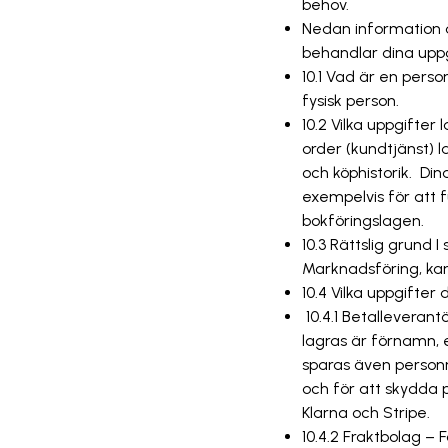
behov.
Nedan information 
behandlar dina upp
10.1 Vad är en perso
fysisk person.
10.2 Vilka uppgifter 
order (kundtjänst) 
och köphistorik. Din
exempelvis för att fu
bokföringslagen.
10.3 Rättslig grund
Marknadsföring, kam
10.4 Vilka uppgifter
10.4.1 Betalleveran
lagras är förnamn, 
sparas även person
och för att skydda 
Klarna och Stripe.
10.4.2 Fraktbolag – 