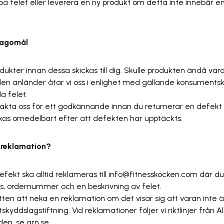
pa felet eller leverera en ny produkt om detta inte innebär en
klagomål
rodukter innan dessa skickas till dig. Skulle produkten ändå var
en anländer åtar vi oss i enlighet med gällande konsumentsk
da felet.
takta oss för ett godkännande innan du returnerar en defekt
ckas omedelbart efter att defekten har upptäckts.
id reklamation?
efekt ska alltid reklameras till info@fitnesskocken.com där d
ss, ordernummer och en beskrivning av felet.
ätten att neka en reklamation om det visar sig att varan inte ä
yddslagstiftning. Vid reklamationer följer vi riktlinjer från 
n, se arn.se.