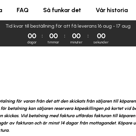
a
FAQ
Så funkar det
Vår historia
Tid kvar till beställning för att få leverans 16 aug - 17 aug
00
00
00
00
dagar
timmar
minuter
sekunder
alning för varan från det att den skickats från säljaren till köparen
t för betalning kan säljaren reservera köpeskillingen på kortet vid b
kickas. Vid betalning med faktura utfärdas fakturan till köparen 
mgår av fakturan och är minst 14 dagar från mottagandet. Köpare u
tura.