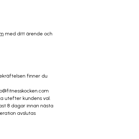
om
med ditt ärende och
bekräftelsen finner du
info@fitnesskocken.com
 utefter kundens val.
ast 8 dagar innan nästa
eration avslutas