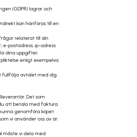
ingen (GDPR) lagrar och
ndirekt kan hänföras till en
ågor relaterat till din
, e-postadress, ip-adress
la dina uppgifter,
rpliktelse enligt exempelvis
fullfölja avtalet med dig.
lleverantör. Det som
du att betala med faktura
t kunna genomföra köpet
som vi använder oss av är:
tal måste vi dela med