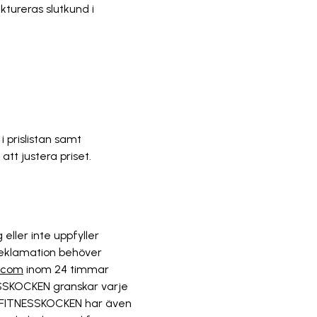
ktureras slutkund i
i prislistan samt
att justera priset.
ller inte uppfyller
 reklamation behöver
n.com
inom 24 timmar
ESSKOCKEN granskar varje
. FITNESSKOCKEN har även