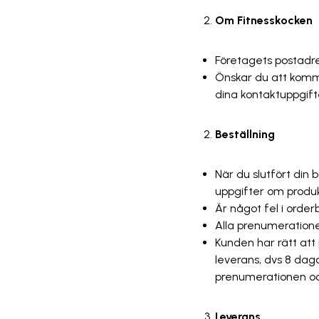
Om Fitnesskocken
Företagets postadre
Önskar du att komma 
dina kontaktuppgifte
Beställning
När du slutfört din 
uppgifter om produk
Är något fel i orde
Alla prenumeration
Kunden har rätt att
leverans, dvs 8 dag
prenumerationen och
Leverans