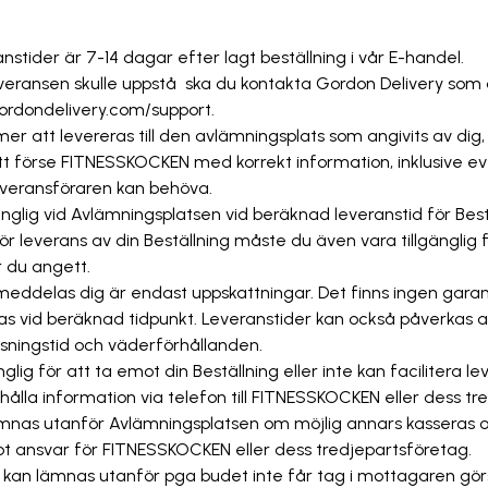
stider är 7-14 dagar efter lagt beställning i vår E-handel.
veransen skulle uppstå ska du kontakta Gordon Delivery som a
gordondelivery.com/support.
er att levereras till den avlämningsplats som angivits av dig,
att förse FITNESSKOCKEN med korrekt information, inklusive ev
leveransföraren kan behöva.
änglig vid Avlämningsplatsen vid beräknad leveranstid för Bes
 leverans av din Beställning måste du även vara tillgänglig 
 du angett.
eddelas dig är endast uppskattningar. Det finns ingen garant
s vid beräknad tidpunkt. Leveranstider kan också påverkas 
rusningstid och väderförhållanden.
nglig för att ta emot din Beställning eller inte kan facilitera l
hålla information via telefon till FITNESSKOCKEN eller dess 
ämnas utanför Avlämningsplatsen om möjlig annars kasseras o
ot ansvar för FITNESSKOCKEN eller dess tredjepartsföretag.
kan lämnas utanför pga budet inte får tag i mottagaren görs