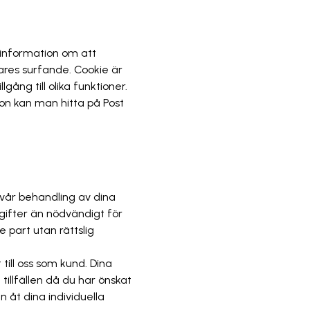
å information om att
ares surfande. Cookie är
gång till olika funktioner.
ion kan man hitta på Post
vår behandling av dina
pgifter än nödvändigt för
je part utan rättslig
ill oss som kund. Dina
tillfällen då du har önskat
åt dina individuella