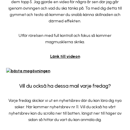
dem topp 5. Jag gjorde en video för några år sen där jag går
igenom övningen och vad du ska tänka på. Ta med dig detta till
gymmet och testa så kommer du snabb känna skillnaden och
därmed effekten.
Utför rörelsen med full kontroll och fokus så kommer
magmusklerna skrika.
Länk till videon
Vill du också ha dessa mail varje fredag?
Varje fredag skickar vi ut en nyhetsbrev där du kan lära dig nya
saker. Här kommer nyhetsbrev nr 11. Vill du också ha vårt
nyhetsbrev kan du scrolla ner till botten, längst ner till höger av
sidan så hittar du vart du kan anmäla dig.