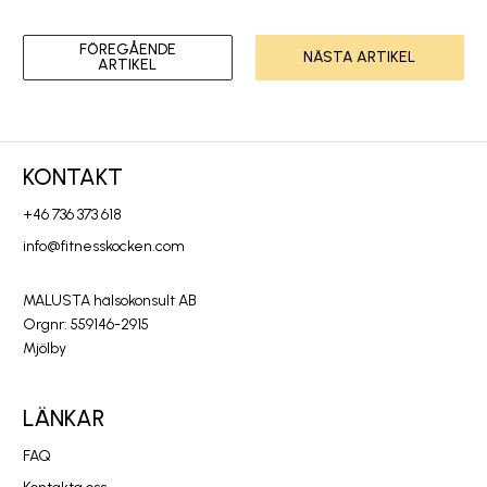
FÖREGÅENDE
NÄSTA ARTIKEL
ARTIKEL
KONTAKT
+46 736 373 618
info@fitnesskocken.com
MALUSTA hälsokonsult AB
Orgnr: 559146-2915
Mjölby
LÄNKAR
FAQ