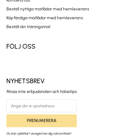
Kontakta oss
Beställ nyttiga matlådor med hemleverans
Köp färdiga matlådor med hemleverans
Beställ din träningsmat
FÖLJ OSS
NYHETSBREV
Missa inte erbjudanden och hälsotips
PRENUMERERA
Du kan självklart avregistrea dig närsomhelst