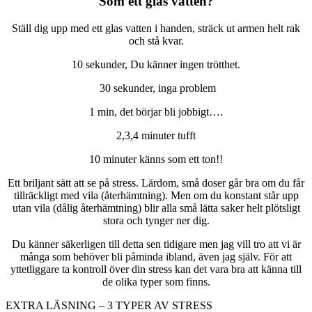
Som ett glas vatten?
Ställ dig upp med ett glas vatten i handen, sträck ut armen helt rak
och stå kvar.
10 sekunder, Du känner ingen trötthet.
30 sekunder, inga problem
1 min, det börjar bli jobbigt….
2,3,4 minuter tufft
10 minuter känns som ett ton!!
Ett briljant sätt att se på stress. Lärdom, små doser går bra om du får
tillräckligt med vila (återhämtning). Men om du konstant står upp
utan vila (dålig återhämtning) blir alla små lätta saker helt plötsligt
stora och tynger ner dig.
Du känner säkerligen till detta sen tidigare men jag vill tro att vi är
många som behöver bli påminda ibland, även jag själv. För att
yttetliggare ta kontroll över din stress kan det vara bra att känna till
de olika typer som finns.
EXTRA LÄSNING – 3 TYPER AV STRESS