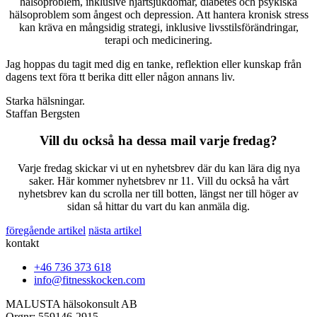
hälsoproblem, inklusive hjärtsjukdomar, diabetes och psykiska
hälsoproblem som ångest och depression. Att hantera kronisk stress
kan kräva en mångsidig strategi, inklusive livsstilsförändringar,
terapi och medicinering.
Jag hoppas du tagit med dig en tanke, reflektion eller kunskap från
dagens text föra tt berika ditt eller någon annans liv.
Starka hälsningar.
Staffan Bergsten
Vill du också ha dessa mail varje fredag?
Varje fredag skickar vi ut en nyhetsbrev där du kan lära dig nya
saker. Här kommer nyhetsbrev nr 11. Vill du också ha vårt
nyhetsbrev kan du scrolla ner till botten, längst ner till höger av
sidan så hittar du vart du kan anmäla dig.
föregående artikel
nästa artikel
kontakt
+46 736 373 618
info@fitnesskocken.com
MALUSTA hälsokonsult AB
Orgnr: 559146-2915