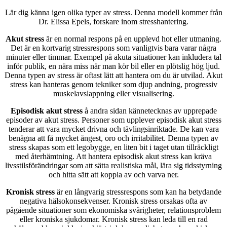
Lär dig känna igen olika typer av stress. Denna modell kommer från
Dr. Elissa Epels, forskare inom stresshantering.
Akut stress
är en normal respons på en upplevd hot eller utmaning.
Det är en kortvarig stressrespons som vanligtvis bara varar några
minuter eller timmar. Exempel på akuta situationer kan inkludera tal
inför publik, en nära miss när man kör bil eller en plötslig hög ljud.
Denna typen av stress är oftast lätt att hantera om du är utvilad. Akut
stress kan hanteras genom tekniker som djup andning, progressiv
muskelavslappning eller visualisering.
Episodisk akut stress
å andra sidan kännetecknas av upprepade
episoder av akut stress. Personer som upplever episodisk akut stress
tenderar att vara mycket drivna och tävlingsinriktade. De kan vara
benägna att få mycket ångest, oro och irritabilitet. Denna typen av
stress skapas som ett legobygge, en liten bit i taget utan tillräckligt
med återhämtning. Att hantera episodisk akut stress kan kräva
livsstilsförändringar som att sätta realistiska mål, lära sig tidsstyrning
och hitta sätt att koppla av och varva ner.
Kronisk stress
är en långvarig stressrespons som kan ha betydande
negativa hälsokonsekvenser. Kronisk stress orsakas ofta av
pågående situationer som ekonomiska svårigheter, relationsproblem
eller kroniska sjukdomar. Kronisk stress kan leda till en rad