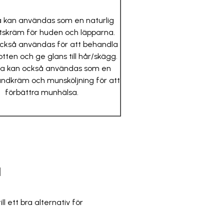
a kan användas som en naturlig
tskräm för huden och läpparna.
också användas för att behandla
otten och ge glans till hår/skägg.
ja kan också användas som en
tandkräm och munsköljning för att
förbättra munhälsa.
a
l ett bra alternativ för