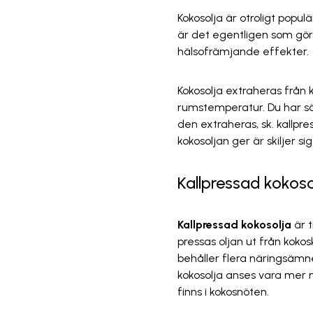
Kokosolja är otroligt pop
är det egentligen som gör
hälsofrämjande effekter.
Kokosolja extraheras från kö
rumstemperatur. Du har säke
den extraheras, sk. kallpr
kokosoljan ger är skiljer s
Kallpressad kokoso
Kallpressad kokosolja
är t
pressas oljan ut från kokos
behåller flera näringsämne
kokosolja anses vara mer 
finns i kokosnöten.