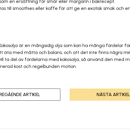
som en ersättning för smör eller margarin i bakrecept.
ttas till smoothies eller kaffe för att ge en exotisk smak och e
 Kokosolja är en mångsidig olja som kan ha många fördelar fö
tt äta med måtta och balans, och att det inte finns några mir
ill ta del av fördelarna med kokosolja, så använd den med m
ierad kost och regelbunden motion.
REGÅENDE ARTIKEL
NÄSTA ARTIKEL