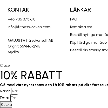
KONTAKT
LÄNKAR
+46 736 373 618
FAQ
info@fitnesskocken.com
Kontakta oss
Beställ nyttiga mat
MALUSTA hälsokonsult AB
Köp färdiga matlådo
Orgnr: 559146-2915
Beställ din träningsm
Mjölby
Close
10% RABATT
Gå med vårt nyhetsbrev och få 10% rabatt på ditt första k
Namn
Email
Skicka