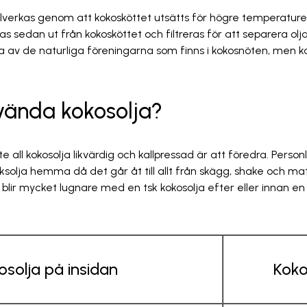
llverkas genom att kokosköttet utsätts för högre temperaturer
as sedan ut från kokosköttet och filtreras för att separera olja
a av de naturliga föreningarna som finns i kokosnöten, men k
vända kokosolja?
te all kokosolja likvärdig och kallpressad är att föredra. Person
ksolja hemma då det går åt till allt från skägg, shake och m
lir mycket lugnare med en tsk kokosolja efter eller innan en 
osolja på insidan
Koko