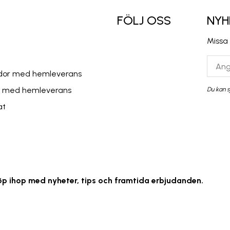
FÖLJ OSS
NYH
Missa
lådor med hemleverans
r med hemleverans
Du kan s
at
öp ihop med nyheter, tips och framtida erbjudanden.