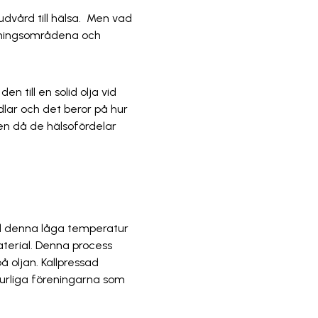
dvård till hälsa. Men vad
ndningsområdena och
en till en solid olja vid
ndlar och det beror på hur
den då de hälsofördelar
Vid denna låga temperatur
material. Denna process
 oljan. Kallpressad
turliga föreningarna som