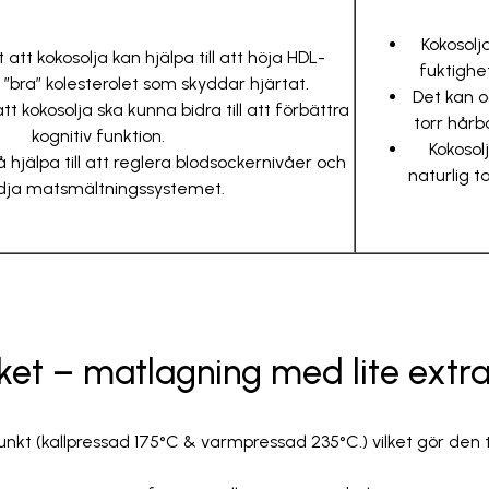
Kokosolj
 att kokosolja kan hjälpa till att höja HDL-
fuktighe
t ”bra” kolesterolet som skyddar hjärtat.
Det kan 
att kokosolja ska kunna bidra till att förbättra
torr hårb
kognitiv funktion.
Kokosol
 hjälpa till att reglera blodsockernivåer och
naturlig 
dja matsmältningssystemet.
öket – matlagning med lite extr
unkt (kallpressad 175°C & varmpressad 235°C.) vilket gör den til