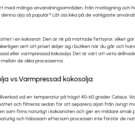
ulärt med många användningsområden, från matlagning och hu
 denna olja så populär? Låt oss kika på de vanligaste anvä
ttet i en kokosnöt. Den är rik på mättade fettsyror, vilket gör d
rligen sett att priset skiljer sig i butiken när du går och ha
essad eller varmpressad kokosolja. Det är värt att veta skillna
ig mellan de olika processerna.
lja vs.Varmpressad kokosolja:
illverkad vid en temperatur på högst 40-60 grader Celsius. 
köttet och filtreras sedan för att separera oljan från övrigt 
n som finns naturligt i kokosnöten och ger en mildare smak på
naturlig och hälsosam eftersom processen inte förstör de na