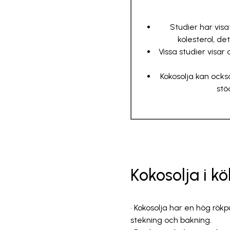
Studier har visat
kolesterol, de
Vissa studier visar 
Kokosolja kan också
stö
Kokosolja i k
• Kokosolja har en hög rökp
stekning och bakning.