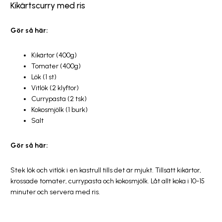
Kikärtscurry med ris
Gör så här:
Kikärtor (400g)
Tomater (400g)
Lök (1 st)
Vitlök (2 klyftor)
Currypasta (2 tsk)
Kokosmjölk (1 burk)
Salt
Gör så här:
Stek lök och vitlök i en kastrull tills det är mjukt. Tillsätt kikärtor,
krossade tomater, currypasta och kokosmjölk. Låt allt koka i 10-15
minuter och servera med ris.