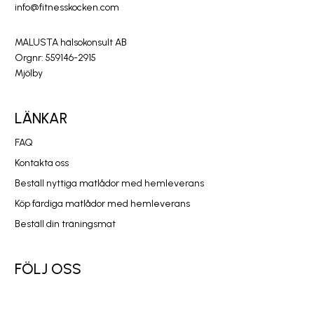
info@fitnesskocken.com
MALUSTA hälsokonsult AB
Orgnr: 559146-2915
Mjölby
LÄNKAR
FAQ
Kontakta oss
Beställ nyttiga matlådor med hemleverans
Köp färdiga matlådor med hemleverans
Beställ din träningsmat
FÖLJ OSS