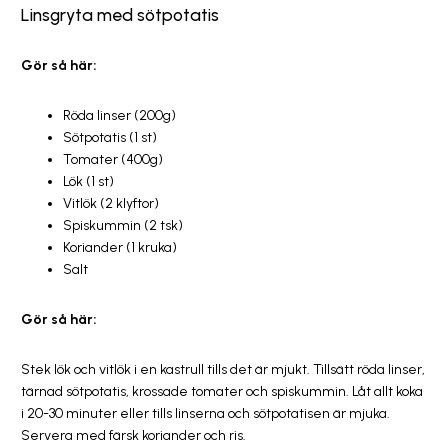
Linsgryta med sötpotatis
Gör så här:
Röda linser (200g)
Sötpotatis (1 st)
Tomater (400g)
Lök (1 st)
Vitlök (2 klyftor)
Spiskummin (2 tsk)
Koriander (1 kruka)
Salt
Gör så här:
Stek lök och vitlök i en kastrull tills det är mjukt. Tillsätt röda linser,
tärnad sötpotatis, krossade tomater och spiskummin. Låt allt koka
i 20-30 minuter eller tills linserna och sötpotatisen är mjuka.
Servera med färsk koriander och ris.