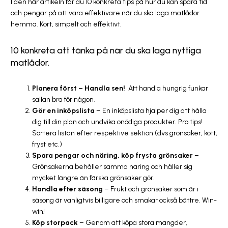
I den här artikeln får du 10 konkreta tips på hur du kan spara tid
och pengar på att vara effektivare när du ska laga matlådor
hemma. Kort, simpelt och effektivt.
10 konkreta att tänka på när du ska laga nyttiga
matlådor.
Planera först – Handla sen!
Att handla hungrig funkar
sällan bra för någon.
Gör en inköpslista
– En inköpslista hjälper dig att hålla
dig till din plan och undvika onödiga produkter. Pro tips!
Sortera listan efter respektive sektion (dvs grönsaker, kött,
fryst etc.)
Spara pengar och näring, köp frysta grönsaker
–
Grönsakerna behåller samma näring och håller sig
mycket längre än färska grönsaker gör.
Handla efter säsong
– Frukt och grönsaker som är i
säsong är vanligtvis billigare och smakar också bättre. Win-
win!
Köp storpack
– Genom att köpa stora mängder,