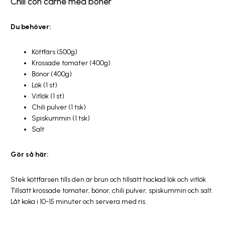
Chili con carne med böner
Du behöver:
Köttfärs (500g)
Krossade tomater (400g)
Bönor (400g)
Lök (1 st)
Vitlök (1 st)
Chili pulver (1 tsk)
Spiskummin (1 tsk)
Salt
Gör så här:
Stek köttfärsen tills den är brun och tillsätt hackad lök och vitlök.
Tillsätt krossade tomater, bönor, chili pulver, spiskummin och salt.
Låt koka i 10-15 minuter och servera med ris.