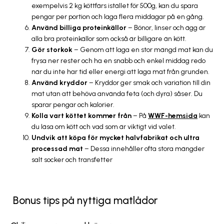
exempelvis 2 kg köttfärs istället för 500g, kan du spara
pengar per portion och laga flera middagar på en gång.
Använd billiga proteinkällor
– Bönor, linser och ägg är
alla bra proteinkällor som också är billigare än kött.
Gör storkok
– Genom att laga en stor mängd mat kan du
frysa ner rester och ha en snabb och enkel middag redo
när du inte har tid eller energi att laga mat från grunden.
Använd kryddor
– Kryddor ger smak och variation till din
mat utan att behöva använda feta (och dyra) såser. Du
sparar pengar och kalorier.
Kolla vart köttet kommer från
– På
WWF-hemsida
kan
du läsa om kött och vad som är viktigt vid valet.
Undvik att köpa för mycket halvfabrikat och ultra
processad mat
– Dessa innehåller ofta stora mängder
salt socker och transfetter
Bonus tips på nyttiga matlådor