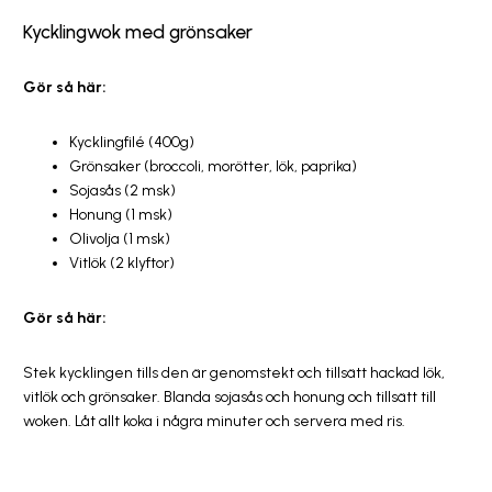
Kycklingwok med grönsaker
Gör så här:
Kycklingfilé (400g)
Grönsaker (broccoli, morötter, lök, paprika)
Sojasås (2 msk)
Honung (1 msk)
Olivolja (1 msk)
Vitlök (2 klyftor)
Gör så här:
Stek kycklingen tills den är genomstekt och tillsätt hackad lök,
vitlök och grönsaker. Blanda sojasås och honung och tillsätt till
woken. Låt allt koka i några minuter och servera med ris.