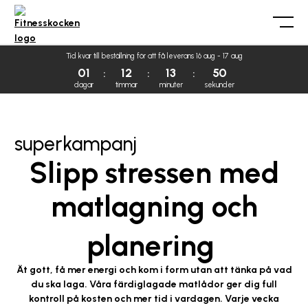
Tid kvar till beställning för att få leverans 16 aug - 17 aug
01
12
13
49
dagar
timmar
minuter
sekunder
superkampanj
Slipp stressen med
matlagning och
planering
Ät gott, få mer energi och kom i form utan att tänka på vad
du ska laga. Våra färdiglagade matlådor ger dig full
kontroll på kosten och mer tid i vardagen. Varje vecka