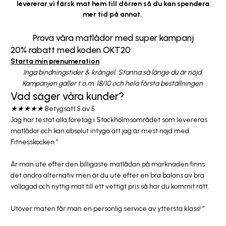
levererar vi färsk mat hem till dörren så du kan spendera
mer tid på annat.
Prova våra matlådor med super kampanj
20% rabatt med koden
OKT20
Starta min prenumeration
Inga bindningstider & krångel. Stanna så länge du är nöjd.
Kampanjen gäller t.o.m. 18/10 och hela första beställningen.
Vad säger våra kunder?
★
★
★
★
★
Betygsatt 5 av 5
Jag har testat alla företag i Stockholmsområdet som levereras
matlådor och kan absolut intyga att jag är mest nöjd med
Fitnesskocken.”
Är man ute efter den billigaste matlådan på marknaden finns
det andra alternativ men är du ute efter en bra balans av bra
vällagad och nyttig mat till ett vettigt pris så har du kommit rätt.
Utöver maten får man en personlig service av yttersta klass! ”