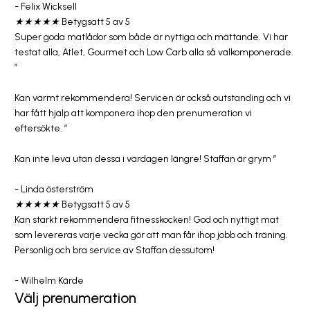
- Felix Wicksell
★
★
★
★
★
Betygsatt 5 av 5
Super goda matlådor som både är nyttiga och mättande. Vi har
testat alla, Atlet, Gourmet och Low Carb alla så välkomponerade.
”
Kan varmt rekommendera! Servicen är också outstanding och vi
har fått hjälp att komponera ihop den prenumeration vi
eftersökte. ”
Kan inte leva utan dessa i vardagen längre! Staffan är grym ”
- Linda österström
★
★
★
★
★
Betygsatt 5 av 5
Kan starkt rekommendera fitnesskocken! God och nyttigt mat
som levereras varje vecka gör att man får ihop jobb och träning.
Personlig och bra service av Staffan dessutom!
- Wilhelm Kärde
Välj prenumeration