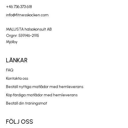
+46 736 373 618
info@fitnesskocken.com
MALUSTA hälsokonsult AB
Orgnr: 559146-2915
Mjölby
LÄNKAR
FAQ
Kontakta oss
Beställ nyttiga matlådor med hemleverans
Köp färdiga matlådor med hemleverans
Beställ din träningsmat
FÖLJ OSS